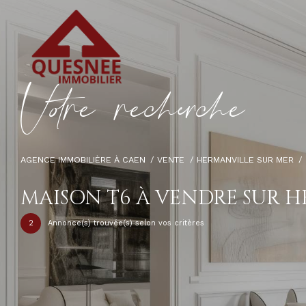
V
o
r
e
r
e
c
e
c
e
AGENCE IMMOBILIÈRE À CAEN
VENTE
HERMANVILLE SUR MER
MAISON T6 À VENDRE SUR 
2
Annonce(s) trouvée(s) selon vos critères