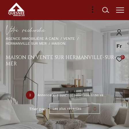
V
o
r
e
r
e
c
e
c
e
AGENCE IMMOBILIÈRE À CAEN
VENTE
HERMANVILLE SUR MER
MAISON
Fr
MAISON EN VENTE SUR HERMANVILLE-SUR-
0
MER
2
Annonce(s) trouvée(s) selon vos critères
Trier par
Les plus récentes