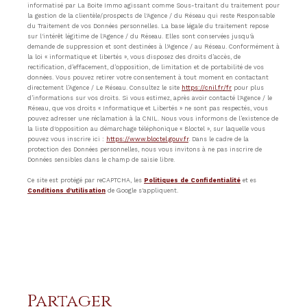
informatisé par La Boite Immo agissant comme Sous-traitant du traitement pour
la gestion de la clientèle/prospects de l'Agence / du Réseau qui reste Responsable
du Traitement de vos Données personnelles. La base légale du traitement repose
sur l'intérêt légitime de l'Agence / du Réseau. Elles sont conservées jusqu'à
demande de suppression et sont destinées à l'Agence / au Réseau. Conformément à
la loi « informatique et libertés », vous disposez des droits d’accès, de
rectification, d’effacement, d’opposition, de limitation et de portabilité de vos
données. Vous pouvez retirer votre consentement à tout moment en contactant
directement l’Agence / Le Réseau. Consultez le site
https://cnil.fr/fr
pour plus
d’informations sur vos droits. Si vous estimez, après avoir contacté l'Agence / le
Réseau, que vos droits « Informatique et Libertés » ne sont pas respectés, vous
pouvez adresser une réclamation à la CNIL. Nous vous informons de l’existence de
la liste d'opposition au démarchage téléphonique « Bloctel », sur laquelle vous
pouvez vous inscrire ici :
https://www.bloctel.gouv.fr
. Dans le cadre de la
protection des Données personnelles, nous vous invitons à ne pas inscrire de
Données sensibles dans le champ de saisie libre.
Ce site est protégé par reCAPTCHA, les
Politiques de Confidentialité
et es
Conditions d'utilisation
de Google s'appliquent.
partager