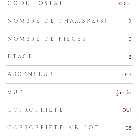
TRAD_ZEPHYR_Caracteristique
TRAD_ZEPHYR_Valeurs
CODE POSTAL
14000
NOMBRE DE CHAMBRE(S)
2
NOMBRE DE PIÈCES
3
ETAGE
2
ASCENSEUR
OUI
VUE
jardin
COPROPRIETE
OUI
COPROPRIETE_NB_LOT
68