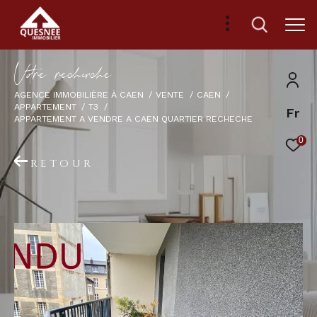
V
o
r
e
r
e
c
e
c
e
AGENCE IMMOBILIÈRE À CAEN
VENTE
CAEN
APPARTEMENT
T3
Fr
APPARTEMENT A VENDRE A CAEN QUARTIER RECHECHE
0
RETOUR