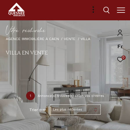
V
o
r
e
r
e
c
e
c
e
AGENCE IMMOBILIÈRE À CAEN
VENTE
VILLA
Fr
VILLA EN VENTE
0
1
Annonce(s) trouvée(s) selon vos critères
Trier par
Les plus récentes