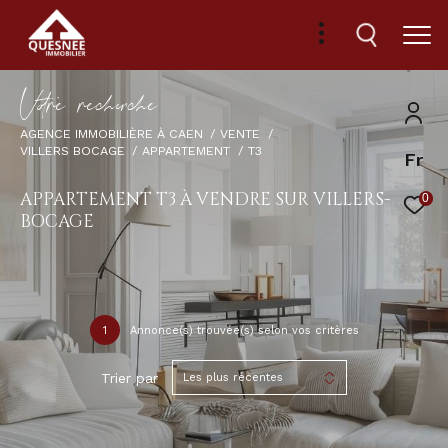
V
o
r
e
r
e
c
e
c
e
AGENCE IMMOBILIÈRE À CAEN
VENTE
VILLERS BOCAGE
APPARTEMENT
T3
Fr
APPARTEMENT T3 À VENDRE SUR VILLERS-
0
BOCAGE
1
Annonce(s) trouvée(s) selon vos critères
Trier par
Les plus récentes