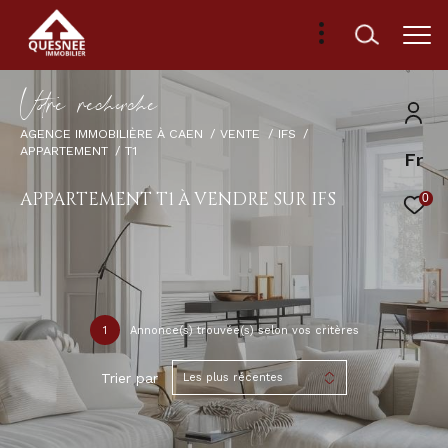
V
o
r
e
r
e
c
e
c
e
AGENCE IMMOBILIÈRE À CAEN
VENTE
IFS
APPARTEMENT
T1
Fr
APPARTEMENT T1 À VENDRE SUR IFS
0
1
Annonce(s) trouvée(s) selon vos critères
Trier par
Les plus récentes