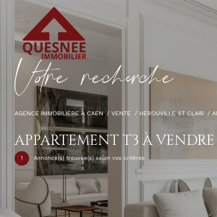
V
o
r
e
r
e
c
e
c
e
AGENCE IMMOBILIÈRE À CAEN
VENTE
HEROUVILLE ST CLAIR
A
APPARTEMENT T3 À VENDRE 
1
Annonce(s) trouvée(s) selon vos critères