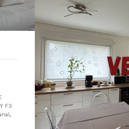
E
Y F3
anal,