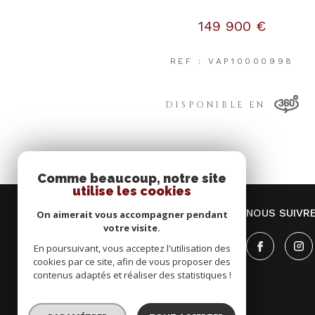
149 900 €
REF : VAP10000998
DISPONIBLE EN
Comme beaucoup, notre site
utilise les cookies
QUESNEE IMMOBILIER
NOUS SUIVR
On aimerait vous accompagner pendant
votre visite.
02.31.34.08.50
En poursuivant, vous acceptez l'utilisation des
cookies par ce site, afin de vous proposer des
benoit@cabinetquesnee.com
contenus adaptés et réaliser des statistiques !
42, avenue du 6 juin
14000
caen