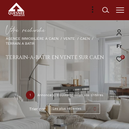
V
o
r
e
r
e
c
e
c
e
AGENCE IMMOBILIÈRE À CAEN
VENTE
CAEN
TERRAIN A BATIR
Fr
TERRAIN-A-BATIR EN VENTE SUR CAEN
0
1
Annonce(s) trouvée(s) selon vos critères
Trier par
Les plus récentes