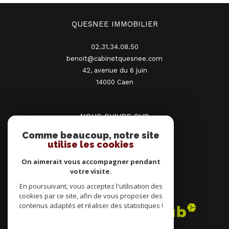
QUESNEE IMMOBILIER
02.31.34.08.50
benoit@cabinetquesnee.com
42, avenue du 6 juin
14000
caen
NOUS SUIVRE SUR
Comme beaucoup, notre site
utilise les cookies
On aimerait vous accompagner pendant
votre visite.
En poursuivant, vous acceptez l'utilisation des
ADHÉRENTS
cookies par ce site, afin de vous proposer des
contenus adaptés et réaliser des statistiques !