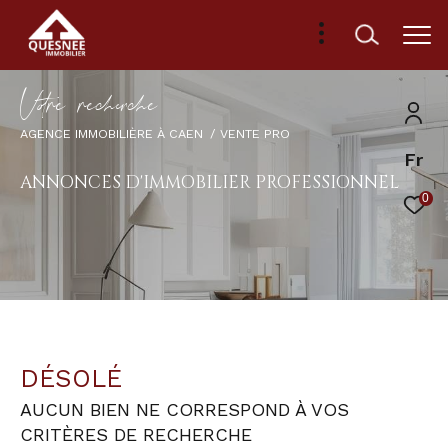
V
o
r
e
r
e
c
e
c
e
AGENCE IMMOBILIÈRE À CAEN
VENTE PRO
Fr
ANNONCES D'IMMOBILIER PROFESSIONNEL
0
DÉSOLÉ
AUCUN BIEN NE CORRESPOND À VOS
CRITÈRES DE RECHERCHE