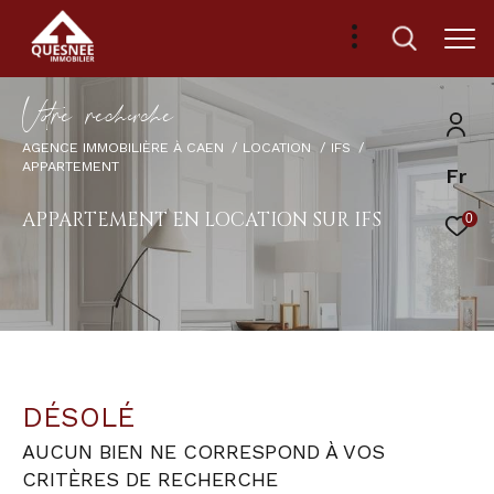
V
o
r
e
r
e
c
e
c
e
AGENCE IMMOBILIÈRE À CAEN
LOCATION
IFS
APPARTEMENT
Fr
APPARTEMENT EN LOCATION SUR IFS
0
DÉSOLÉ
AUCUN BIEN NE CORRESPOND À VOS
CRITÈRES DE RECHERCHE