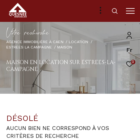
V
o
r
e
r
e
c
e
c
e
AGENCE IMMOBILIÈRE À CAEN
LOCATION
ESTREES LA CAMPAGNE
MAISON
Fr
MAISON EN LOCATION SUR ESTREES-LA-
0
CAMPAGNE
DÉSOLÉ
AUCUN BIEN NE CORRESPOND À VOS
CRITÈRES DE RECHERCHE