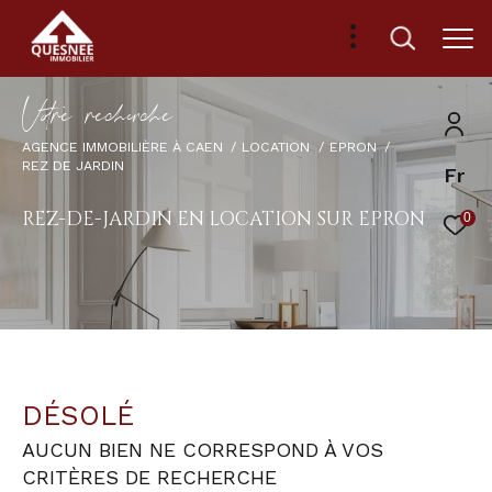
V
o
r
e
r
e
c
e
c
e
AGENCE IMMOBILIÈRE À CAEN
LOCATION
EPRON
REZ DE JARDIN
Fr
REZ-DE-JARDIN EN LOCATION SUR EPRON
0
DÉSOLÉ
AUCUN BIEN NE CORRESPOND À VOS
CRITÈRES DE RECHERCHE